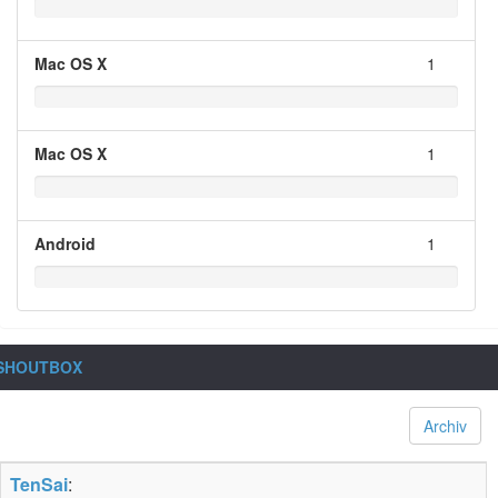
Mac OS X
1
Mac OS X
1
Android
1
SHOUTBOX
Archiv
TenSai
: