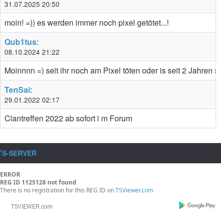
31.07.2025 20:50
moin! =)) es werden immer noch pixel getötet...!
Qub1tus
:
08.10.2024 21:22
Moinnnn =) seit ihr noch am Pixel töten oder is seit 2 Jahren st
TenSai
:
29.01.2022 02:17
Clantreffen 2022 ab sofort i m Forum
TS-SERVER
ERROR
REG ID 1125128 not found
There is no registration for this REG ID on
TSViewer.com