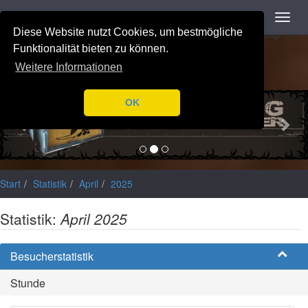
Navigation
Toggl
Notice
: Trying to access array offset on value of type null in
navig
Diese Website nutzt Cookies, um bestmögliche
/var/www/html/application/libraries/Ilch/Database/Mysql.php
on
line
196
Funktionalität bieten zu können.
Weitere Informationen
Previous
Nex
OK
Start
Statistik
April
2025
Statistik:
April 2025
Besucherstatistik
Stunde