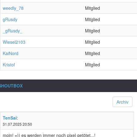
weedly_78
Mitglied
gRusdy
Mitglied
_gRusdy_
Mitglied
Wiesel2103
Mitglied
KaiNord
Mitglied
Kristof
Mitglied
SHOUTBOX
Archiv
TenSai
:
31.07.2025 20:50
moin! =)) es werden immer noch pixel getötet...!