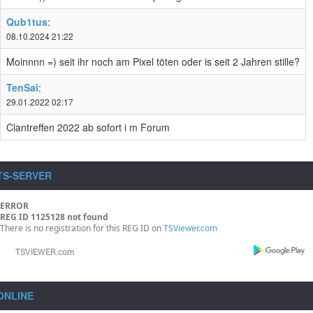
Qub1tus
:
08.10.2024 21:22
Moinnnn =) seit ihr noch am Pixel töten oder is seit 2 Jahren stille?
TenSai
:
29.01.2022 02:17
Clantreffen 2022 ab sofort i m Forum
TS-SERVER
ERROR
REG ID 1125128 not found
There is no registration for this REG ID on
TSViewer.com
ONLINE