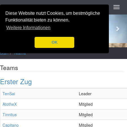
Navigation
Toggl
navig
Diese Website nutzt Cookies, um bestmögliche
Previous
Nex
Funktionalität bieten zu können.
Weitere Informationen
OK
Start
Teams
Teams
Erster Zug
TenSai
Leader
AtotheX
Mitglied
Tinnitus
Mitglied
Capitano
Mitglied