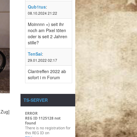
Qub1tus
:
08.10.2024 21:22
Moinnnn =) seit ihr
noch am Pixel töten
oder is seit 2 Jahren
stille?
TenSai
:
29.01.2022 02:17
Clantreffen 2022 ab
sofort i m Forum
TS-SERVER
.Zug]
ERROR
REG ID 1125128 not
found
There is no registration for
this REG ID on