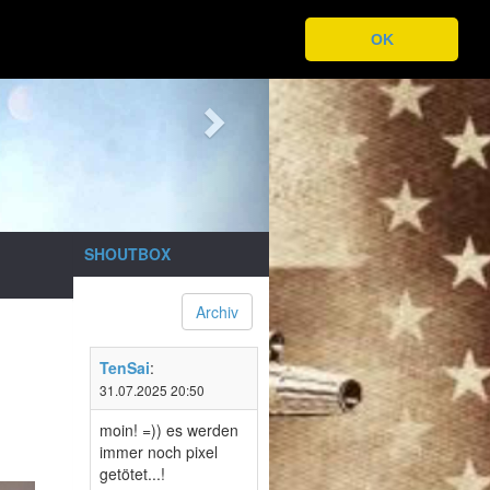
Next
OK
SHOUTBOX
Archiv
TenSai
:
31.07.2025 20:50
moin! =)) es werden
immer noch pixel
getötet...!