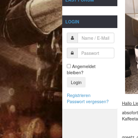
LOGIN
Angemeldet
bleiben?
Login
Registrieren
Passwort vergessen?
Hallo L
absofort
Kaffeeta
greetz,