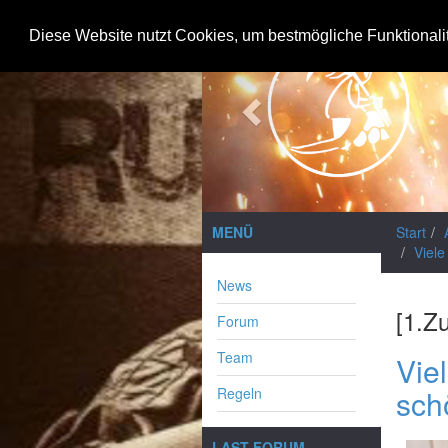
Previous
Diese Website nutzt Cookies, um bestmögliche Funktionali
MENÜ
Start
Viel
News
[1.Z
Forum
Team
Vie
sch
Regeln
LAST FORUM