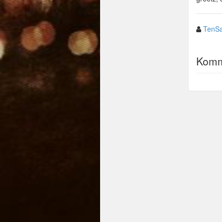
TenSa
Komm