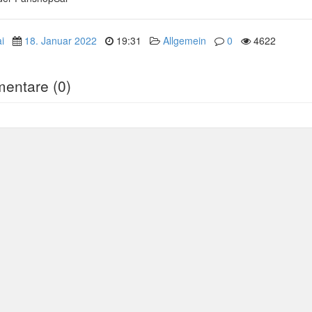
i
18. Januar 2022
19:31
Allgemein
0
4622
entare (0)