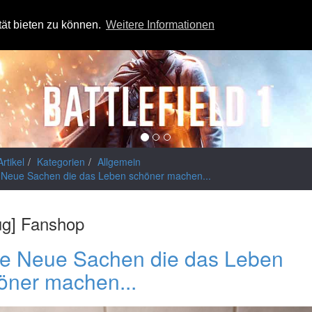
tät bieten zu können.
Weitere Informationen
Artikel
Kategorien
Allgemein
e Neue Sachen die das Leben schöner machen...
ug] Fanshop
le Neue Sachen die das Leben
öner machen...