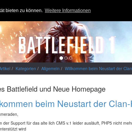
tät bieten zu können.
Weitere Informationen
Artikel
Kategorien
Allgemein
Willkommen beim Neustart der Cla
s Battlefield und Neue Homepage
lkommen beim Neustart der Clan
ameraden,
der Support für das alte ilch CMS v.1 leider ausläuft, PHP5 nicht meh
unterstützt wird