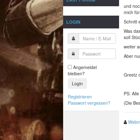
und noch
mich fü
Schnitt 
LOGIN
Was das
soll Stü
weiter a
Aber nun
Angemeldet
bleiben?
Greetz 
Login
PS: All
Registrieren
Passwort vergessen?
(Die Be
Webm