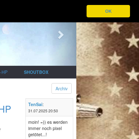
Next
OK
n-HP
SHOUTBOX
Archiv
TenSai
:
-HP
31.07.2025 20:50
moin! =)) es werden
immer noch pixel
r
getötet...!