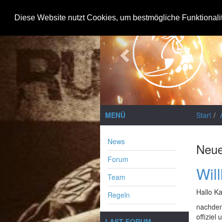
Previous
Diese Website nutzt Cookies, um bestmögliche Funktionali
MENÜ
Start
News
Neue
Forum
Wil
Team
Hallo K
Regeln
nachdem 
offiziel 
LAST FORUM