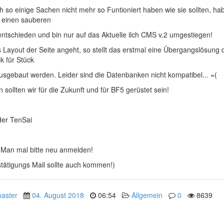
 so einige Sachen nicht mehr so Funtioniert haben wie sie sollten, hab
r einen sauberen
entschieden und bin nur auf das Aktuelle ilch CMS v.2 umgestiegen!
 Layout der Seite angeht, so stellt das erstmal eine Übergangslösung 
ck für Stück
usgebaut werden. Leider sind die Datenbanken nicht kompatibel... =(
 sollten wir für die Zukunft und für BF5 gerüstet sein!
der TenSai
e Man mal bitte neu anmelden!
stätigungs Mail sollte auch kommen!)
aster
04. August 2018
06:54
Allgemein
0
8639