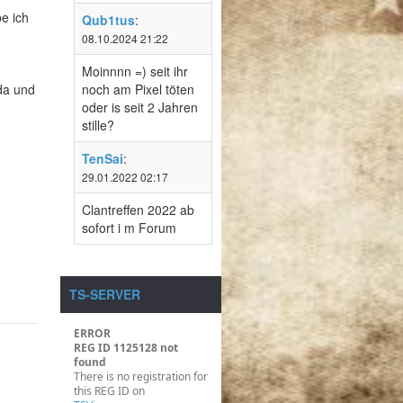
e ich
Qub1tus
:
08.10.2024 21:22
Moinnnn =) seit ihr
da und
noch am Pixel töten
oder is seit 2 Jahren
stille?
TenSai
:
29.01.2022 02:17
Clantreffen 2022 ab
sofort i m Forum
TS-SERVER
ERROR
REG ID 1125128 not
found
There is no registration for
this REG ID on